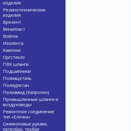
изделия
Резинотехнические
изделия
Брезент
Винипласт
Войлок
Изолента
Камлоки
Оргстекло
ПВХ шланги
Подшипники
Полиацеталь
Полиуретан
Полиамид (Капролон)
Промышленные шланги и
воздуховоды
Ремонтное соединение
тип «Елочка»
Силиконовые рукава,
патрубки, трубки