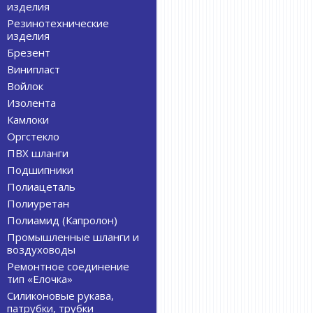
изделия
Резинотехнические
изделия
Брезент
Винипласт
Войлок
Изолента
Камлоки
Оргстекло
ПВХ шланги
Подшипники
Полиацеталь
Полиуретан
Полиамид (Капролон)
Промышленные шланги и
воздуховоды
Ремонтное соединение
тип «Елочка»
Силиконовые рукава,
патрубки, трубки