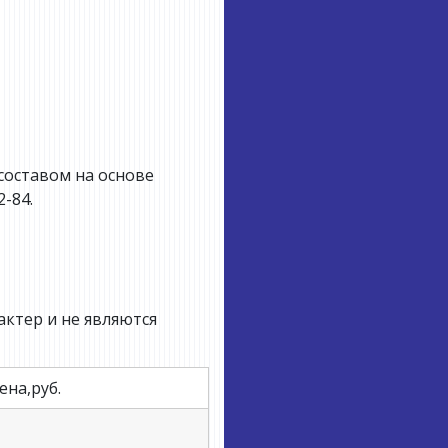
составом на основе
2-84.
ктер и не являются
ена,руб.