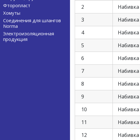
Фторопласт
2
Набивка 
Хомуты
3
Набивка 
Соединения для шлангов
Norma
4
Набивка 
Электроизоляционная
продукция
5
Набивка 
6
Набивка 
7
Набивка 
8
Набивка 
9
Набивка 
10
Набивка 
11
Набивка 
12
Набивка 