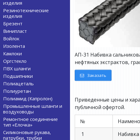
изделия
Резинотехнические
изделия
Брезент
Винипласт
Войлок
Изолента
Камлоки
АП-31 Набивка сальников
Оргстекло
нефтяных экстрактов, граф
ПВХ шланги
Заказать
Подшипники
Полиацеталь
Полиуретан
Полиамид (Капролон)
Приведенные цены и хара
Промышленные шланги и
публичной офертой.
воздуховоды
Ремонтное соединение
№
Наимено
тип «Елочка»
Силиконовые рукава,
1
Набивка 
патрубки, трубки