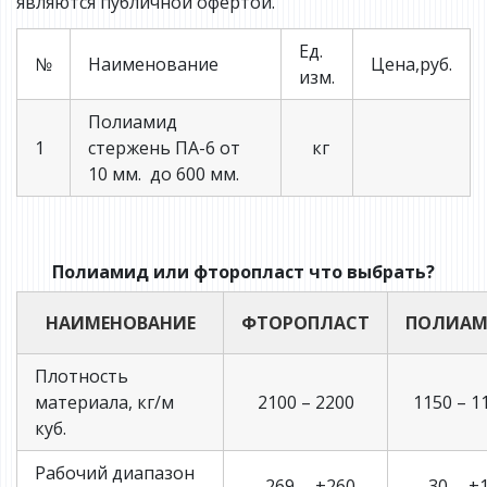
являются публичной офертой.
Ед.
№
Наименование
Цена,руб.
изм.
Полиамид
1
стержень ПА-6 от
кг
10 мм. до 600 мм.
Полиамид или фторопласт что выбрать?
НАИМЕНОВАНИЕ
ФТОРОПЛАСТ
ПОЛИА
Плотность
материала, кг/м
2100 – 2200
1150 – 1
куб.
Рабочий диапазон
–269 … +260
– 30 … +