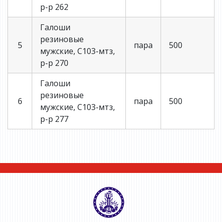
р-р 262
Галоши
резиновые
5
пара
500
мужские, С103-мтз,
р-р 270
Галоши
резиновые
6
пара
500
мужские, С103-мтз,
р-р 277