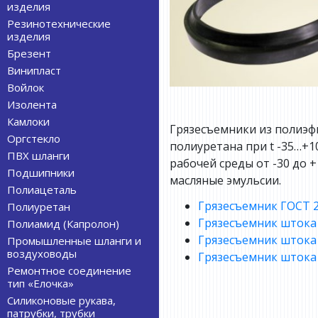
изделия
Резинотехнические
изделия
Брезент
Винипласт
Войлок
Изолента
Камлоки
Грязесъемники из полиэфир
Оргстекло
полиуретана при t -35…+1
ПВХ шланги
рабочей среды от -30 до +
Подшипники
масляные эмульсии.
Полиацеталь
Грязесъемник ГОСТ 2
Полиуретан
Грязесъемник штока
Полиамид (Капролон)
Грязесъемник штока
Промышленные шланги и
воздуховоды
Грязесъемник шток
Ремонтное соединение
тип «Елочка»
Силиконовые рукава,
патрубки, трубки