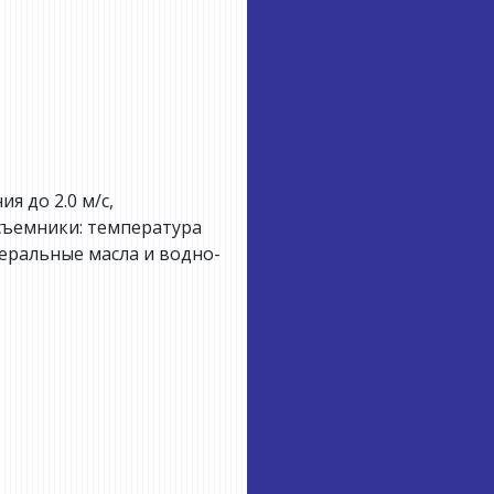
я до 2.0 м/с,
есъемники: температура
инеральные масла и водно-