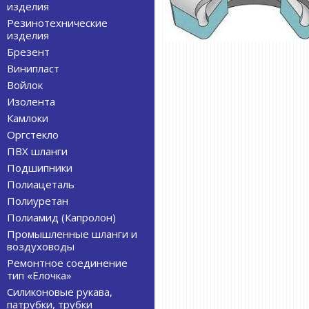
изделия
Резинотехнические
изделия
Брезент
Винипласт
Войлок
Изолента
Камлоки
Оргстекло
ПВХ шланги
Подшипники
Полиацеталь
Полиуретан
Полиамид (Капролон)
Промышленные шланги и
воздуховоды
Ремонтное соединение
тип «Елочка»
Силиконовые рукава,
патрубки, трубки