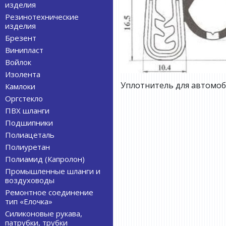
изделия
Резинотехнические
изделия
Брезент
Винипласт
Войлок
Изолента
Уплотнитель для автомоби
Камлоки
Оргстекло
ПВХ шланги
Подшипники
Полиацеталь
Полиуретан
Полиамид (Капролон)
Промышленные шланги и
воздуховоды
Ремонтное соединение
тип «Елочка»
Силиконовые рукава,
патрубки, трубки