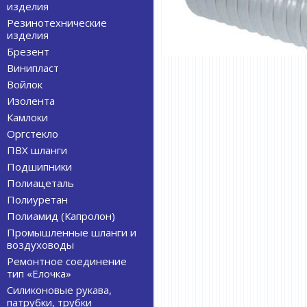
изделия
Резинотехнические
изделия
Брезент
Винипласт
Войлок
Изолента
Камлоки
Оргстекло
ПВХ шланги
Подшипники
Полиацеталь
Полиуретан
Полиамид (Капролон)
Промышленные шланги и
воздуховоды
Ремонтное соединение
тип «Елочка»
Силиконовые рукава,
патрубки, трубки